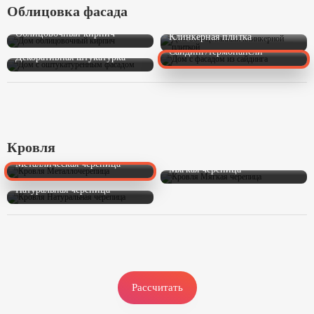
Облицовка фасада
Облицовочный кирпич
Клинкерная плитка
Сайдинг/термопанели
Декоративная штукатурка
Кровля
Металлическая черепица
Мягкая черепица
Натуральная черепица
Рассчитать