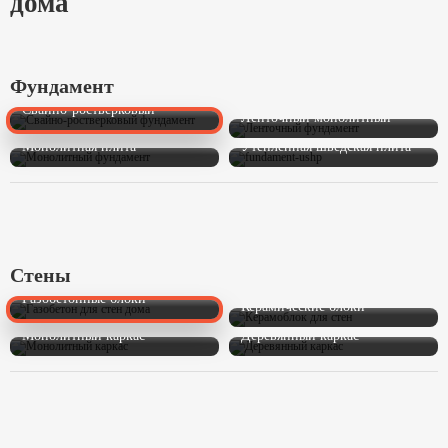
дома
Фундамент
Свайно-ростверковый
Ленточный монолитный
Монолитная плита
Утеплённая шведская плита
Стены
Газобетонные блоки
Керамические блоки
Монолитный каркас
Деревянный каркас