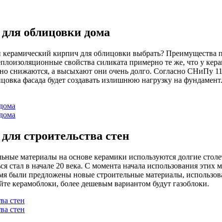
для облицовки дома
 керамический кирпич для облицовки выбрать? Преимущества пе
плоизоляционные свойства силиката примерно те же, что у кера
но снижаются, а высыхают они очень долго. Согласно СНиПу 11-
ицовка фасада будет создавать излишнюю нагрузку на фундамент
для строительства стен
ные материалы на основе керамики используются долгие столет
я стал в начале 20 века. С момента начала использования этих 
ремя были предложены новые строительные материалы, использов
те керамоблоки, более дешевым вариантом будут газоблоки.