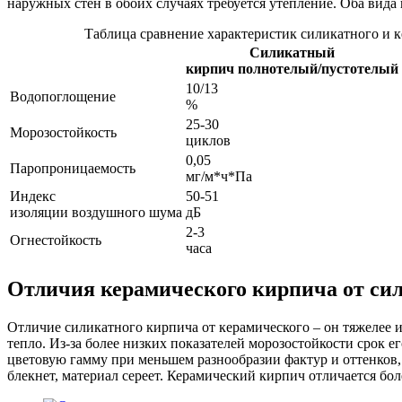
наружных стен в обоих случаях требуется утепление. Оба вида
Таблица сравнение характеристик силикатного и 
Силикатный
кирпич полнотелый/пустотелый
10/13
Водопоглощение
%
25-30
Морозостойкость
циклов
0,05
Паропроницаемость
мг/м*ч*Па
Индекс
50-51
изоляции воздушного шума
дБ
2-3
Огнестойкость
часа
Отличия керамического кирпича от си
Отличие силикатного кирпича от керамического – он тяжелее и 
тепло. Из-за более низких показателей морозостойкости срок
цветовую гамму при меньшем разнообразии фактур и оттенков, 
блекнет, материал сереет. Керамический кирпич отличается бо