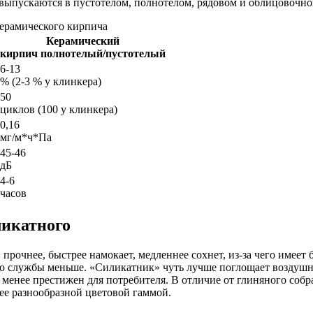
 выпускаются в пустотелом, полнотелом, рядовом и облицовочно
керамического кирпича
Керамический
кирпич полнотелый/пустотелый
6-13
% (2-3 % у клинкера)
50
циклов (100 у клинкера)
0,16
мг/м*ч*Па
45-46
дБ
4-6
часов
ликатного
прочнее, быстрее намокает, медленнее сохнет, из-за чего имеет 
 его службы меньше. «Силикатник» чуть лучше поглощает возду
менее престижен для потребителя. В отличие от глиняного собр
лее разнообразной цветовой гаммой.